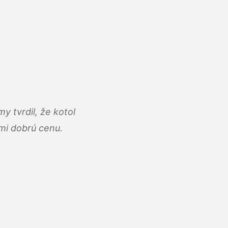
y tvrdil, že kotol
ľmi dobrú cenu.