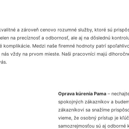
valitné a zároveň cenovo rozumné služby, ktoré sú prisp
nielen na precíznosť a odbornosť, ale aj na dôslednú kontro
komplikácie. Medzi naše firemné hodnoty patrí spoľahlivos
 nás vždy na prvom mieste. Naši pracovníci majú dlhoročné
vás.
Oprava kúrenia Pama
– nechajte
spokojných zákazníkov a budeme 
zákazníkovi sa snažíme prispôso
vieme, že osobný prístup je kľ
samozrejmosťou sú aj odborné ko