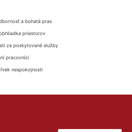
odbornosť a bohatá prax
obhliadka priestorov
ti za poskytované služby
šní pracovníci
oľvek nespokojnosti