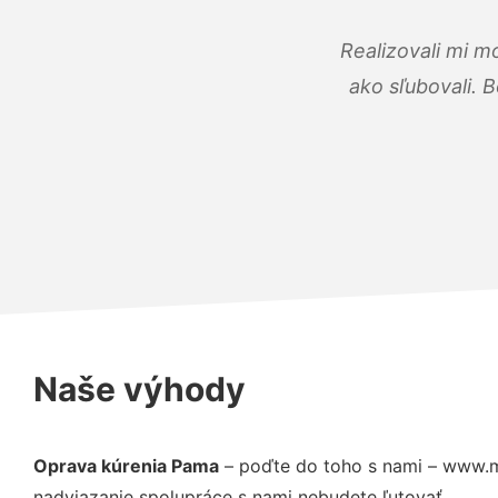
Realizovali mi m
ako sľubovali. B
Naše výhody
Oprava kúrenia Pama
– poďte do toho s nami – www.m
nadviazanie spolupráce s nami nebudete ľutovať.