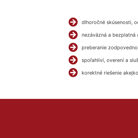
dlhoročné skúsenosti, 
nezáväzná a bezplatná 
preberanie zodpovednos
spoľahliví, overení a slu
korektné riešenie akejk