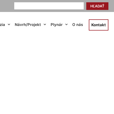
HĽADAŤ
zia
Návrh/Projekt
Plynár
O nás
Kontakt
a