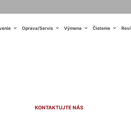
venie
Oprava/Servis
Výmena
Čistenie
Reví
rava kúrenia Pam
KONTAKTUJTE NÁS