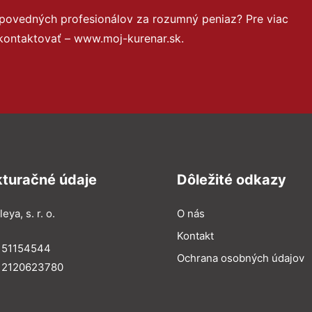
dpovedných profesionálov za rozumný peniaz? Pre viac
kontaktovať – www.moj-kurenar.sk.
kturačné údaje
Dôležité odkazy
eya, s. r. o.
O nás
Kontakt
: 51154544
Ochrana osobných údajov
: 2120623780