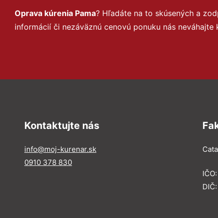
Oprava kúrenia Pama
? Hľadáte na to skúsených a zo
informácií či nezáväznú cenovú ponuku nás neváhajte 
Kontaktujte nás
Fa
info@moj-kurenar.sk
Catal
0910 378 830
IČO
DIČ