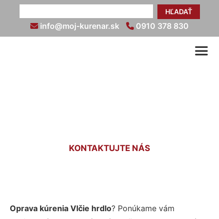
HĽADAŤ
info@moj-kurenar.sk
0910 378 830
Oprava kúrenia Vlčie hrdlo
KONTAKTUJTE NÁS
Oprava kúrenia Vlčie hrdlo
? Ponúkame vám