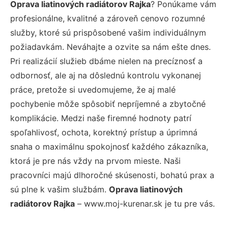
Oprava liatinových radiátorov Rajka
? Ponúkame vám
profesionálne, kvalitné a zároveň cenovo rozumné
služby, ktoré sú prispôsobené vašim individuálnym
požiadavkám. Neváhajte a ozvite sa nám ešte dnes.
Pri realizácií služieb dbáme nielen na precíznosť a
odbornosť, ale aj na dôslednú kontrolu vykonanej
práce, pretože si uvedomujeme, že aj malé
pochybenie môže spôsobiť nepríjemné a zbytočné
komplikácie. Medzi naše firemné hodnoty patrí
spoľahlivosť, ochota, korektný prístup a úprimná
snaha o maximálnu spokojnosť každého zákazníka,
ktorá je pre nás vždy na prvom mieste. Naši
pracovníci majú dlhoročné skúsenosti, bohatú prax a
sú plne k vašim službám.
Oprava liatinových
radiátorov Rajka
– www.moj-kurenar.sk je tu pre vás.