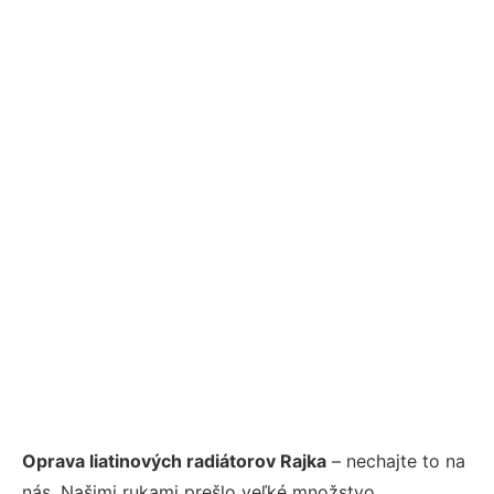
Oprava liatinových radiátorov Rajka
– nechajte to na
nás. Našimi rukami prešlo veľké množstvo