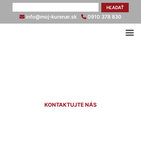
HĽADAŤ
info@moj-kurenar.sk
0910 378 830
Oprava liatinových
radiátorov Rajka
KONTAKTUJTE NÁS