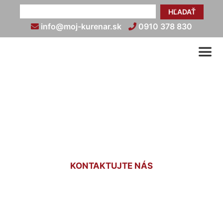
HĽADAŤ
info@moj-kurenar.sk
0910 378 830
Cena podlahového kúrenia
Deutsch Haslau
KONTAKTUJTE NÁS