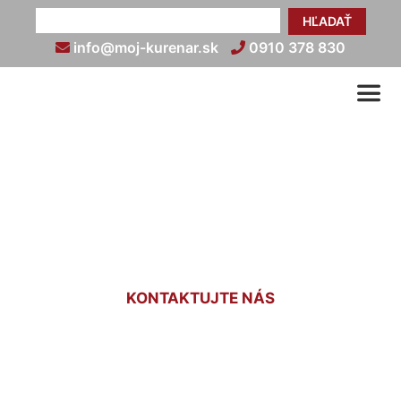
HĽADAŤ
info@moj-kurenar.sk
0910 378 830
Podlahové kúrenie cena za
1m2 Hamuliakovo
KONTAKTUJTE NÁS