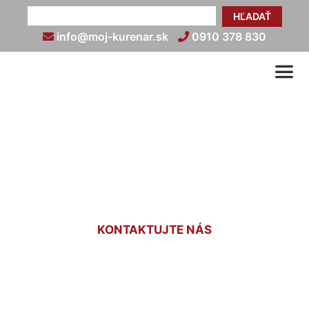
HĽADAŤ
info@moj-kurenar.sk
0910 378 830
Podlahové kúrenie cena za
1m2 Schönabrun
KONTAKTUJTE NÁS