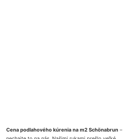
Cena podlahového kúrenia na m2 Schönabrun
–
nechajte to na nás. Našimi rukami prešlo veľké