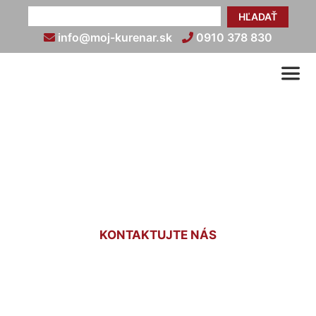
HĽADAŤ
info@moj-kurenar.sk
0910 378 830
Podlahové kúrenie cena za
1m2 Vajnory
KONTAKTUJTE NÁS