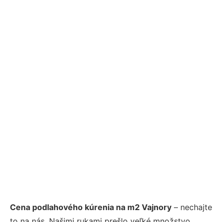
Cena podlahového kúrenia na m2 Vajnory
– nechajte
to na nás. Našimi rukami prešlo veľké množstvo