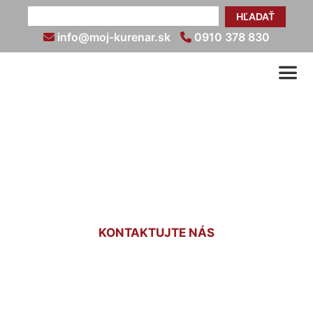
HĽADAŤ
info@moj-kurenar.sk
0910 378 830
Podlahové kúrenie do
starého domu Wolfsthal
KONTAKTUJTE NÁS