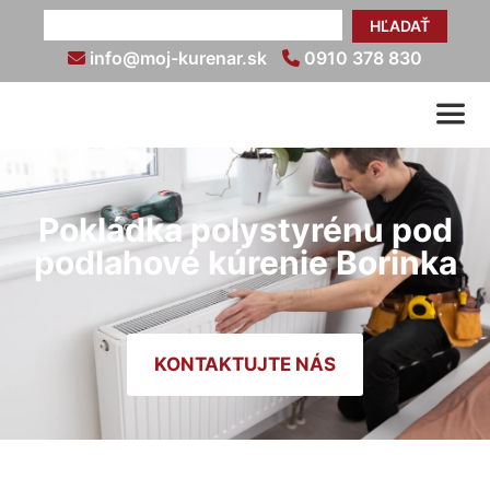
HĽADAŤ
info@moj-kurenar.sk
0910 378 830
Pokládka polystyrénu pod
podlahové kúrenie Borinka
KONTAKTUJTE NÁS