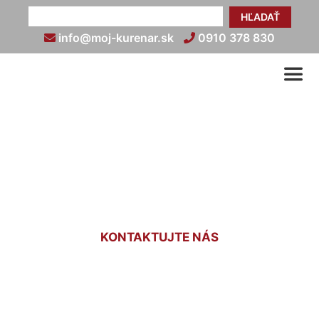
HĽADAŤ
info@moj-kurenar.sk
0910 378 830
Revízia plynu v byte
Borinka
KONTAKTUJTE NÁS