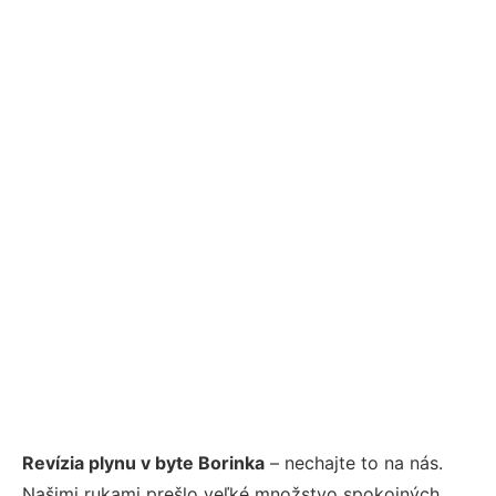
Revízia plynu v byte Borinka
– nechajte to na nás.
Našimi rukami prešlo veľké množstvo spokojných