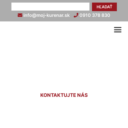
HĽADAŤ
info@moj-kurenar.sk
0910 378 830
Revízia plynu v rodinnom
dome Koliba
KONTAKTUJTE NÁS