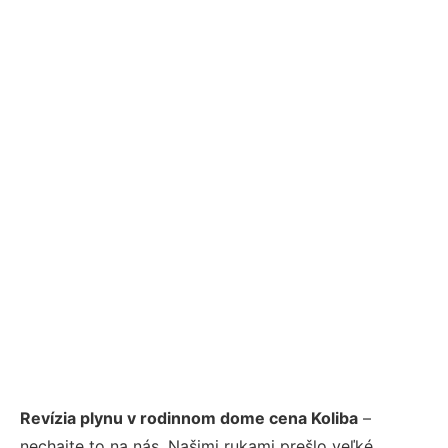
Revízia plynu v rodinnom dome cena Koliba
–
nechajte to na nás. Našimi rukami prešlo veľké