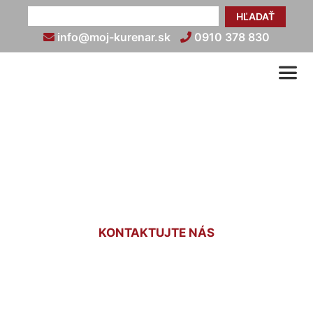
HĽADAŤ
info@moj-kurenar.sk
0910 378 830
Revízia plynu v rodinnom
dome Rača
KONTAKTUJTE NÁS