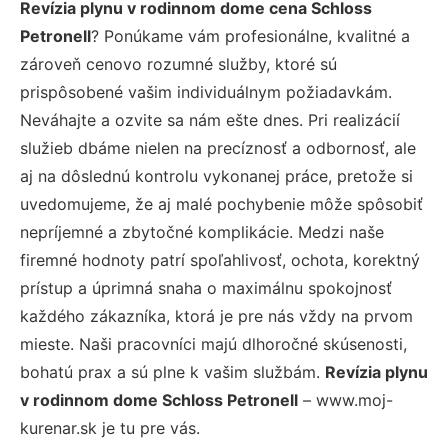
Revízia plynu v rodinnom dome cena Schloss
Petronell
? Ponúkame vám profesionálne, kvalitné a
zároveň cenovo rozumné služby, ktoré sú
prispôsobené vašim individuálnym požiadavkám.
Neváhajte a ozvite sa nám ešte dnes. Pri realizácií
služieb dbáme nielen na precíznosť a odbornosť, ale
aj na dôslednú kontrolu vykonanej práce, pretože si
uvedomujeme, že aj malé pochybenie môže spôsobiť
nepríjemné a zbytočné komplikácie. Medzi naše
firemné hodnoty patrí spoľahlivosť, ochota, korektný
prístup a úprimná snaha o maximálnu spokojnosť
každého zákazníka, ktorá je pre nás vždy na prvom
mieste. Naši pracovníci majú dlhoročné skúsenosti,
bohatú prax a sú plne k vašim službám.
Revízia plynu
v rodinnom dome Schloss Petronell
– www.moj-
kurenar.sk je tu pre vás.