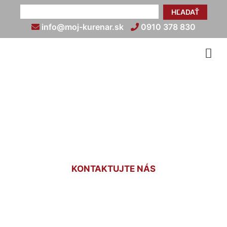
HĽADAŤ
info@moj-kurenar.sk
0910 378 830
Revízia plynu v rodinnom
dome Schloss Petronell
KONTAKTUJTE NÁS