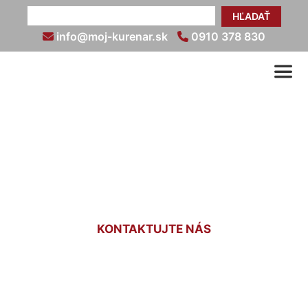
HĽADAŤ
info@moj-kurenar.sk
0910 378 830
Revízie plynových
zariadení cenník Kalinkovo
KONTAKTUJTE NÁS