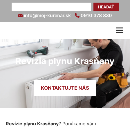
HĽADAŤ
info@moj-kurenar.sk
0910 378 830
Revízia plynu Krasňany
KONTAKTUJTE NÁS
Revízie plynu Krasňany
? Ponúkame vám