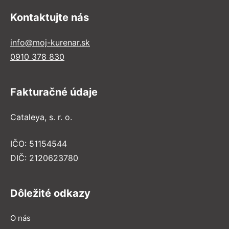
Kontaktujte nás
info@moj-kurenar.sk
0910 378 830
Fakturačné údaje
Cataleya, s. r. o.
IČO: 51154544
DIČ: 2120623780
Dôležité odkazy
O nás