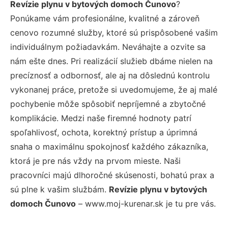
Revízie plynu v bytových domoch Čunovo
?
Ponúkame vám profesionálne, kvalitné a zároveň
cenovo rozumné služby, ktoré sú prispôsobené vašim
individuálnym požiadavkám. Neváhajte a ozvite sa
nám ešte dnes. Pri realizácií služieb dbáme nielen na
precíznosť a odbornosť, ale aj na dôslednú kontrolu
vykonanej práce, pretože si uvedomujeme, že aj malé
pochybenie môže spôsobiť nepríjemné a zbytočné
komplikácie. Medzi naše firemné hodnoty patrí
spoľahlivosť, ochota, korektný prístup a úprimná
snaha o maximálnu spokojnosť každého zákazníka,
ktorá je pre nás vždy na prvom mieste. Naši
pracovníci majú dlhoročné skúsenosti, bohatú prax a
sú plne k vašim službám.
Revízie plynu v bytových
domoch Čunovo
– www.moj-kurenar.sk je tu pre vás.