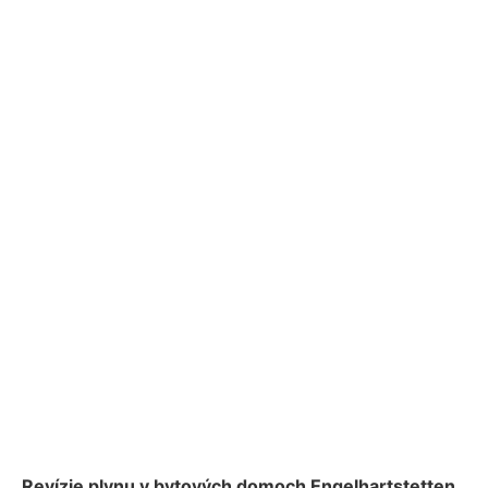
Revízie plynu v bytových domoch Engelhartstetten