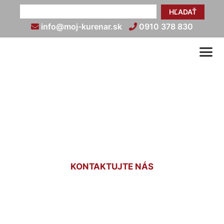
HĽADAŤ
info@moj-kurenar.sk
0910 378 830
Revízie plynu v bytových
domoch Engelhartstetten
KONTAKTUJTE NÁS