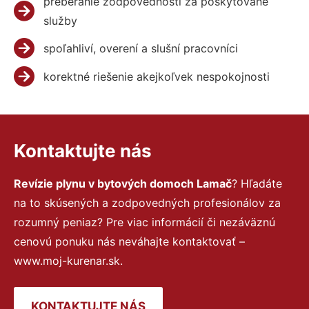
preberanie zodpovednosti za poskytované
služby
spoľahliví, overení a slušní pracovníci
korektné riešenie akejkoľvek nespokojnosti
Kontaktujte nás
Revízie plynu v bytových domoch Lamač
? Hľadáte
na to skúsených a zodpovedných profesionálov za
rozumný peniaz? Pre viac informácií či nezáväznú
cenovú ponuku nás neváhajte kontaktovať –
www.moj-kurenar.sk.
KONTAKTUJTE NÁS