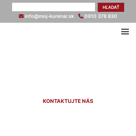
HĽADAŤ
info@moj-kurenar.sk
0910 378 830
Revízie plynu v bytových
domoch Lamač
KONTAKTUJTE NÁS