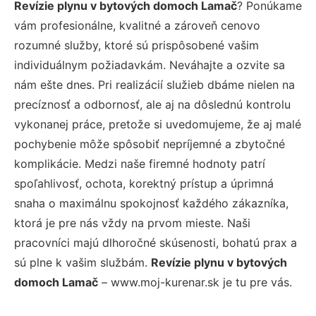
Revízie plynu v bytových domoch Lamač
? Ponúkame
vám profesionálne, kvalitné a zároveň cenovo
rozumné služby, ktoré sú prispôsobené vašim
individuálnym požiadavkám. Neváhajte a ozvite sa
nám ešte dnes. Pri realizácií služieb dbáme nielen na
precíznosť a odbornosť, ale aj na dôslednú kontrolu
vykonanej práce, pretože si uvedomujeme, že aj malé
pochybenie môže spôsobiť nepríjemné a zbytočné
komplikácie. Medzi naše firemné hodnoty patrí
spoľahlivosť, ochota, korektný prístup a úprimná
snaha o maximálnu spokojnosť každého zákazníka,
ktorá je pre nás vždy na prvom mieste. Naši
pracovníci majú dlhoročné skúsenosti, bohatú prax a
sú plne k vašim službám.
Revízie plynu v bytových
domoch Lamač
– www.moj-kurenar.sk je tu pre vás.