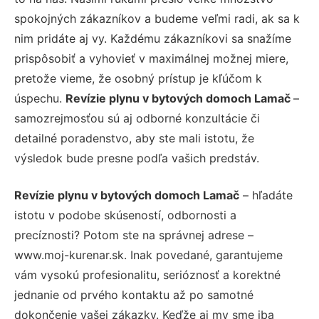
spokojných zákazníkov a budeme veľmi radi, ak sa k
nim pridáte aj vy. Každému zákazníkovi sa snažíme
prispôsobiť a vyhovieť v maximálnej možnej miere,
pretože vieme, že osobný prístup je kľúčom k
úspechu.
Revízie plynu v bytových domoch Lamač
–
samozrejmosťou sú aj odborné konzultácie či
detailné poradenstvo, aby ste mali istotu, že
výsledok bude presne podľa vašich predstáv.
Revízie plynu v bytových domoch Lamač
– hľadáte
istotu v podobe skúseností, odbornosti a
precíznosti? Potom ste na správnej adrese –
www.moj-kurenar.sk. Inak povedané, garantujeme
vám vysokú profesionalitu, serióznosť a korektné
jednanie od prvého kontaktu až po samotné
dokončenie vašej zákazky. Keďže aj my sme iba