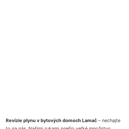
Revízie plynu v bytových domoch Lamač
– nechajte
to na nás. Našimi rukami prešlo veľké množstvo