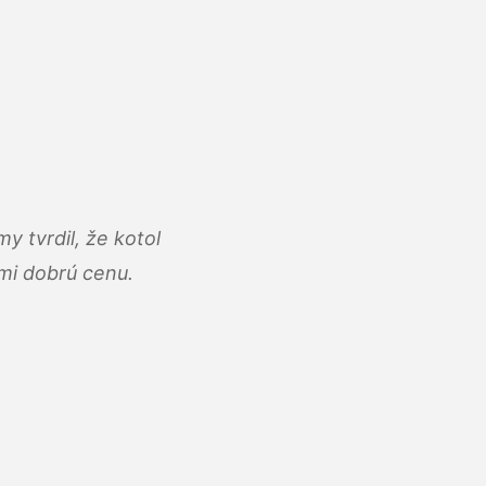
y tvrdil, že kotol
ľmi dobrú cenu.