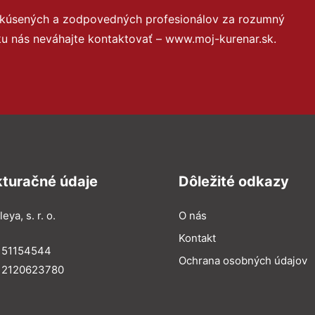
 skúsených a zodpovedných profesionálov za rozumný
ku nás neváhajte kontaktovať – www.moj-kurenar.sk.
kturačné údaje
Dôležité odkazy
eya, s. r. o.
O nás
Kontakt
: 51154544
Ochrana osobných údajov
: 2120623780