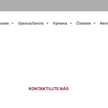
venie
Oprava/Servis
Výmena
Čistenie
Reví
práva plynu cena 
KONTAKTUJTE NÁS