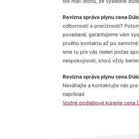
ste mali istotu, že výsledok bud
Revízna správa plynu cena Dúb
odbornosti a precíznosti? Potom
povedané, garantujeme vám vysok
prvého kontaktu až po samotné 
sme tu pre vás nielen počas spol
nespokojnosti, ktorú vždy beriem
Revízna správa plynu cena Dúb
Neváhajte a kontaktujte nás pre v
napríklad
Vodné podlahové kúrenie cena 