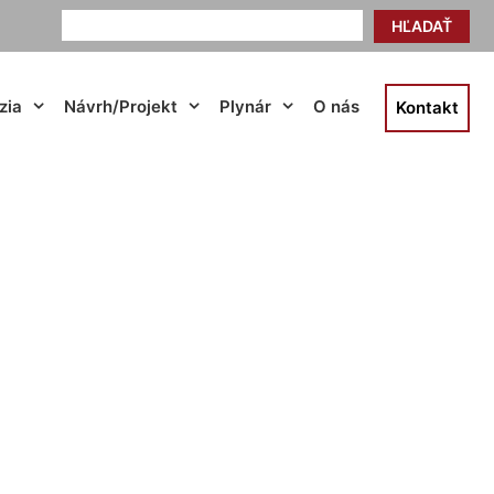
HĽADAŤ
zia
Návrh/Projekt
Plynár
O nás
Kontakt
Dúbravka