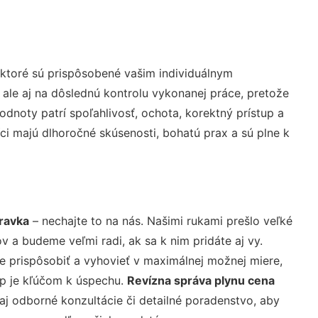
ktoré sú prispôsobené vašim individuálnym
 ale aj na dôslednú kontrolu vykonanej práce, pretože
noty patrí spoľahlivosť, ochota, korektný prístup a
i majú dlhoročné skúsenosti, bohatú prax a sú plne k
ravka
– nechajte to na nás. Našimi rukami prešlo veľké
a budeme veľmi radi, ak sa k nim pridáte aj vy.
 prispôsobiť a vyhovieť v maximálnej možnej miere,
up je kľúčom k úspechu.
Revízna správa plynu cena
j odborné konzultácie či detailné poradenstvo, aby