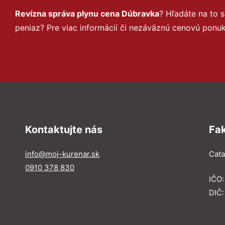
Revízna správa plynu cena Dúbravka
? Hľadáte na to
peniaz? Pre viac informácií či nezáväznú cenovú ponu
Kontaktujte nás
Fa
info@moj-kurenar.sk
Catal
0910 378 830
IČO
DIČ