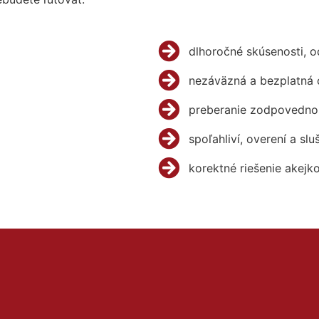
dlhoročné skúsenosti, 
nezáväzná a bezplatná 
preberanie zodpovednos
spoľahliví, overení a slu
korektné riešenie akejk