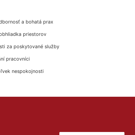
odbornosť a bohatá prax
obhliadka priestorov
ti za poskytované služby
šní pracovníci
oľvek nespokojnosti