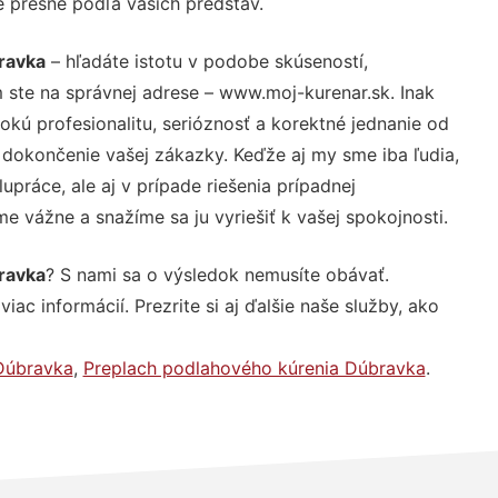
e presne podľa vašich predstáv.
ravka
– hľadáte istotu v podobe skúseností,
 ste na správnej adrese – www.moj-kurenar.sk. Inak
ú profesionalitu, serióznosť a korektné jednanie od
dokončenie vašej zákazky. Keďže aj my sme iba ľudia,
upráce, ale aj v prípade riešenia prípadnej
e vážne a snažíme sa ju vyriešiť k vašej spokojnosti.
ravka
? S nami sa o výsledok nemusíte obávať.
iac informácií. Prezrite si aj ďalšie naše služby, ako
Dúbravka
,
Preplach podlahového kúrenia Dúbravka
.