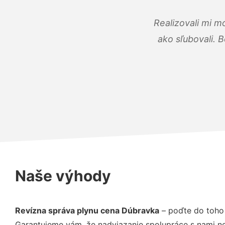
Realizovali mi m
ako sľubovali. B
Naše výhody
Revízna správa plynu cena Dúbravka
– poďte do toho 
Garantujeme vám, že nadviazanie spolupráce s nami ne