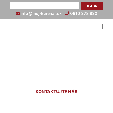
HĽADAŤ
info@moj-kurenar.sk
0910 378 830
Revízny technik plynových
zariadení Deutsch
Jahrndorf
KONTAKTUJTE NÁS