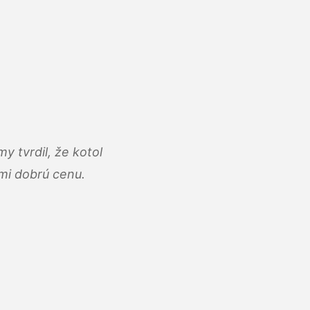
y tvrdil, že kotol
ľmi dobrú cenu.