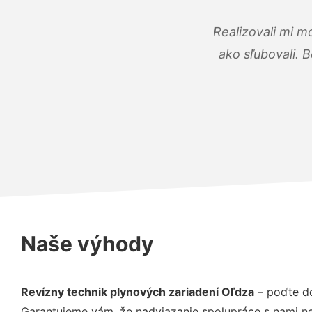
Realizovali mi m
ako sľubovali. B
Naše výhody
Revízny technik plynových zariadení Oľdza
– poďte do
Garantujeme vám, že nadviazanie spolupráce s nami ne