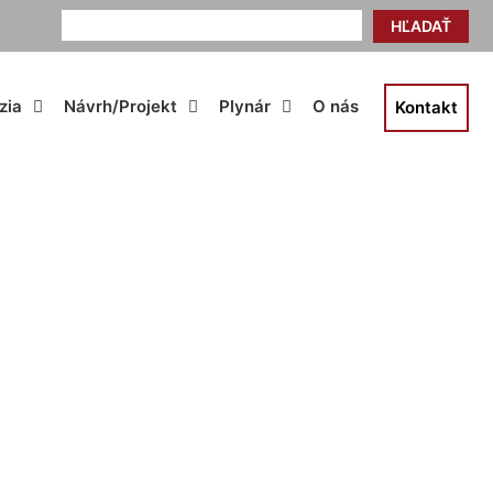
HĽADAŤ
zia
Návrh/Projekt
Plynár
O nás
Kontakt
adení Oľdza