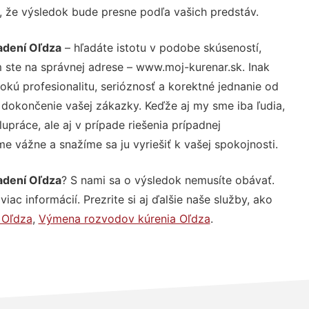
u, že výsledok bude presne podľa vašich predstáv.
adení Oľdza
– hľadáte istotu v podobe skúseností,
 ste na správnej adrese – www.moj-kurenar.sk. Inak
ú profesionalitu, serióznosť a korektné jednanie od
dokončenie vašej zákazky. Keďže aj my sme iba ľudia,
upráce, ale aj v prípade riešenia prípadnej
e vážne a snažíme sa ju vyriešiť k vašej spokojnosti.
adení Oľdza
? S nami sa o výsledok nemusíte obávať.
iac informácií. Prezrite si aj ďalšie naše služby, ako
 Oľdza
,
Výmena rozvodov kúrenia Oľdza
.