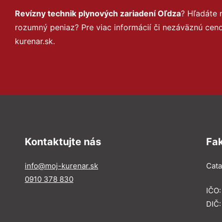
Revízny technik plynových zariadení Oľdza
? Hľadáte 
rozumný peniaz? Pre viac informácií či nezáväznú ce
kurenar.sk.
Kontaktujte nás
Fa
info@moj-kurenar.sk
Catal
0910 378 830
IČO
DIČ