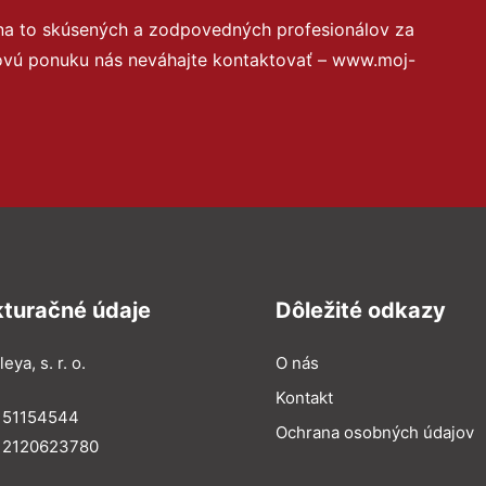
na to skúsených a zodpovedných profesionálov za
novú ponuku nás neváhajte kontaktovať – www.moj-
kturačné údaje
Dôležité odkazy
eya, s. r. o.
O nás
Kontakt
: 51154544
Ochrana osobných údajov
: 2120623780