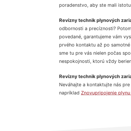
poradenstvo, aby ste mali istot
Revízny technik plynových zari
odbornosti a precíznosti? Potom
povedané, garantujeme vám vysok
prvého kontaktu až po samotné 
sme tu pre vás nielen počas spol
nespokojnosti, ktorú vždy beriem
Revízny technik plynových zari
Neváhajte a kontaktujte nás pre v
napríklad
Znovupripojenie plynu