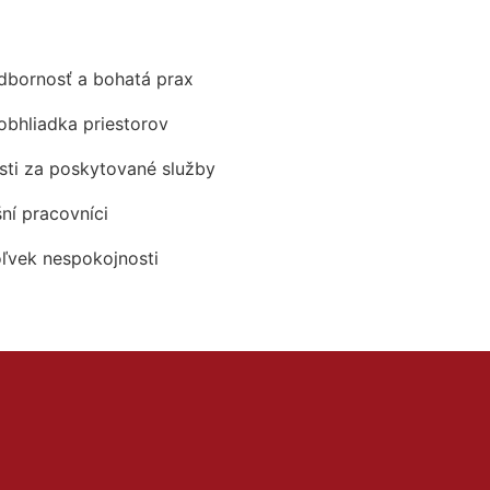
odbornosť a bohatá prax
obhliadka priestorov
ti za poskytované služby
šní pracovníci
oľvek nespokojnosti