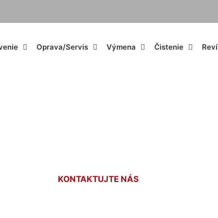
venie
Oprava/Servis
Výmena
Čistenie
Reví
nik plynových zari
KONTAKTUJTE NÁS