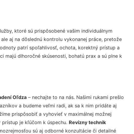
užby, ktoré sú prispôsobené vašim individuálnym
 ale aj na dôslednú kontrolu vykonanej práce, pretože
noty patrí spoľahlivosť, ochota, korektný prístup a
i majú dlhoročné skúsenosti, bohatú prax a sú plne k
adení Oľdza
– nechajte to na nás. Našimi rukami prešlo
níkov a budeme veľmi radi, ak sa k nim pridáte aj
žíme prispôsobiť a vyhovieť v maximálnej možnej
 prístup je kľúčom k úspechu.
Revízny technik
mozrejmosťou sú aj odborné konzultácie či detailné