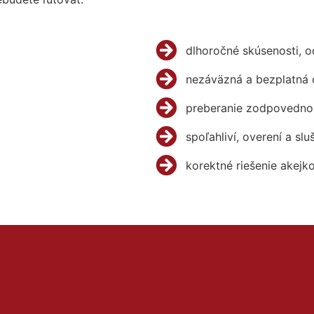
dlhoročné skúsenosti, 
nezáväzná a bezplatná 
preberanie zodpovednos
spoľahliví, overení a slu
korektné riešenie akejk