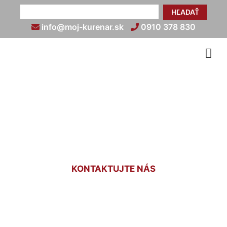
HĽADAŤ
info@moj-kurenar.sk
0910 378 830
Revízny technik plynových
zariadení Petržalka
KONTAKTUJTE NÁS