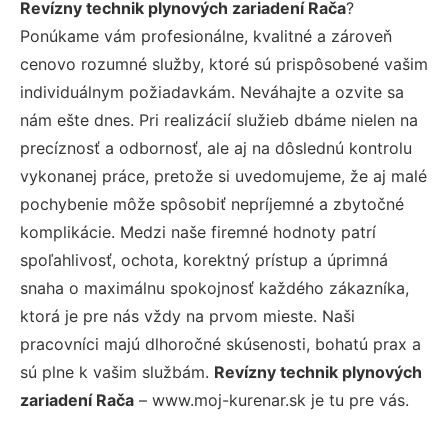
Revízny technik plynových zariadení Rača
?
Ponúkame vám profesionálne, kvalitné a zároveň
cenovo rozumné služby, ktoré sú prispôsobené vašim
individuálnym požiadavkám. Neváhajte a ozvite sa
nám ešte dnes. Pri realizácií služieb dbáme nielen na
precíznosť a odbornosť, ale aj na dôslednú kontrolu
vykonanej práce, pretože si uvedomujeme, že aj malé
pochybenie môže spôsobiť nepríjemné a zbytočné
komplikácie. Medzi naše firemné hodnoty patrí
spoľahlivosť, ochota, korektný prístup a úprimná
snaha o maximálnu spokojnosť každého zákazníka,
ktorá je pre nás vždy na prvom mieste. Naši
pracovníci majú dlhoročné skúsenosti, bohatú prax a
sú plne k vašim službám.
Revízny technik plynových
zariadení Rača
– www.moj-kurenar.sk je tu pre vás.