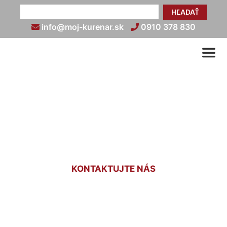
HĽADAŤ
info@moj-kurenar.sk
0910 378 830
Revízny technik plynových
zariadení Rača
KONTAKTUJTE NÁS