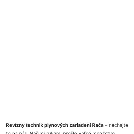
Revízny technik plynových zariadení Rača
– nechajte
to na nás. Našimi rukami prešlo veľké množstvo