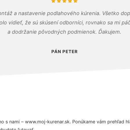
ontáž a nastavenie podlahového kúrenia. Všetko dop
olo vidieť, že sú skúsení odborníci, rovnako sa mi pá
a dodržanie pôvodných podmienok. Ďakujem.
PÁN PETER
o s nami – www.moj-kurenar.sk. Ponúkame vám prehľad hla
budete ľutovať.