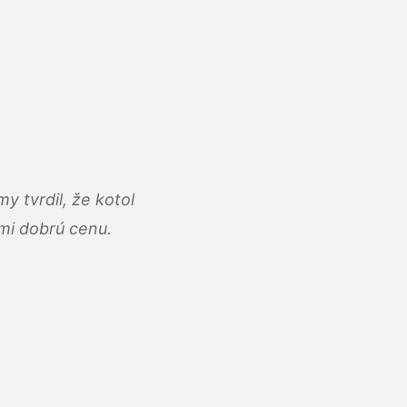
y tvrdil, že kotol
ľmi dobrú cenu.