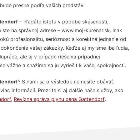
 bude presne podľa vašich predstáv.
tendorf
– hľadáte istotu v podobe skúseností,
 ste na správnej adrese – www.moj-kurenar.sk. Inak
ú profesionalitu, serióznosť a korektné jednanie od
dokončenie vašej zákazky. Keďže aj my sme iba ľudia,
upráce, ale aj v prípade riešenia prípadnej
e vážne a snažíme sa ju vyriešiť k vašej spokojnosti.
tendorf
? S nami sa o výsledok nemusíte obávať.
iac informácií. Prezrite si aj ďalšie naše služby, ako
ndorf
,
Revízna správa plynu cena Gattendorf
.