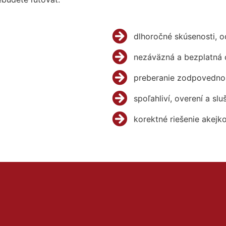
dlhoročné skúsenosti, 
nezáväzná a bezplatná 
preberanie zodpovednos
spoľahliví, overení a slu
korektné riešenie akejk