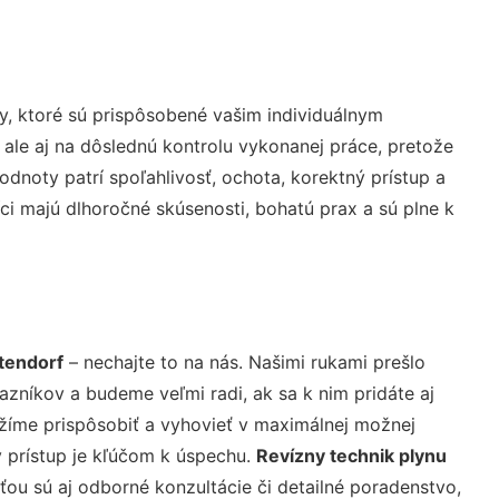
, ktoré sú prispôsobené vašim individuálnym
 ale aj na dôslednú kontrolu vykonanej práce, pretože
noty patrí spoľahlivosť, ochota, korektný prístup a
i majú dlhoročné skúsenosti, bohatú prax a sú plne k
tendorf
– nechajte to na nás. Našimi rukami prešlo
níkov a budeme veľmi radi, ak sa k nim pridáte aj
žíme prispôsobiť a vyhovieť v maximálnej možnej
 prístup je kľúčom k úspechu.
Revízny technik plynu
ou sú aj odborné konzultácie či detailné poradenstvo,