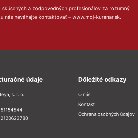
to skúsených a zodpovedných profesionálov za rozumný
ku nás neváhajte kontaktovať – www.moj-kurenar.sk.
kturačné údaje
Dôležité odkazy
eya, s. r. o.
O nás
Kontakt
: 51154544
Ochrana osobných údajov
: 2120623780