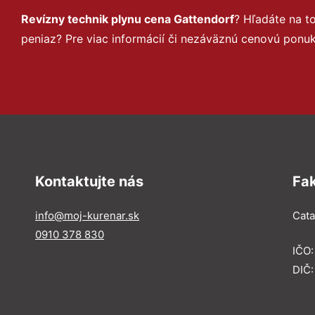
Revízny technik plynu cena Gattendorf
? Hľadáte na 
peniaz? Pre viac informácií či nezáväznú cenovú ponu
Kontaktujte nás
Fa
info@moj-kurenar.sk
Catal
0910 378 830
IČO
DIČ