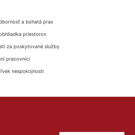
odbornosť a bohatá prax
obhliadka priestorov
ti za poskytované služby
šní pracovníci
oľvek nespokojnosti