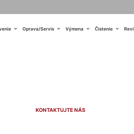
venie
Oprava/Servis
Výmena
Čistenie
Reví
chnik plynu cena G
KONTAKTUJTE NÁS