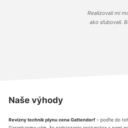
Realizovali mi m
ako sľubovali. B
Naše výhody
Revízny technik plynu cena Gattendorf
– poďte do toh
Garantujeme vám, že nadviazanie spolupráce s nami ne