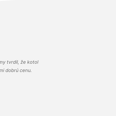
y tvrdil, že kotol
ľmi dobrú cenu.