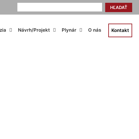
HĽADAŤ
zia
Návrh/Projekt
Plynár
O nás
Kontakt
ky Grob