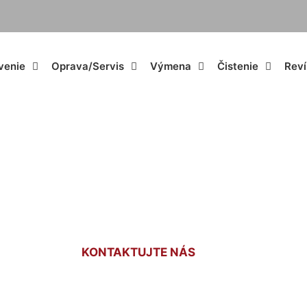
venie
Oprava/Servis
Výmena
Čistenie
Reví
kúrenia Chorváts
KONTAKTUJTE NÁS