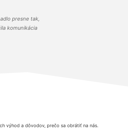
adlo presne tak,
čila komunikácia
h výhod a dôvodov, prečo sa obrátiť na nás.