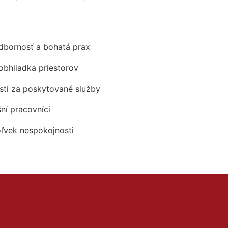
odbornosť a bohatá prax
obhliadka priestorov
ti za poskytované služby
šní pracovníci
oľvek nespokojnosti