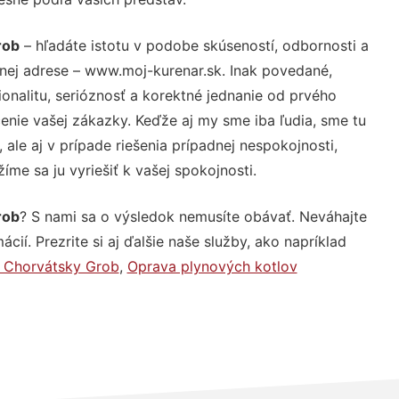
rob
– hľadáte istotu v podobe skúseností, odbornosti a
nej adrese – www.moj-kurenar.sk. Inak povedané,
nalitu, serióznosť a korektné jednanie od prvého
nie vašej zákazky. Keďže aj my sme iba ľudia, sme tu
 ale aj v prípade riešenia prípadnej nespokojnosti,
me sa ju vyriešiť k vašej spokojnosti.
rob
? S nami sa o výsledok nemusíte obávať. Neváhajte
ácií. Prezrite si aj ďalšie naše služby, ako napríklad
y Chorvátsky Grob
,
Oprava plynových kotlov