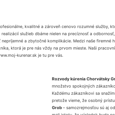
fesionálne, kvalitné a zároveň cenovo rozumné služby, kt
realizácií služieb dbáme nielen na precíznosť a odbornosť,
nepríjemné a zbytočné komplikácie. Medzi naše firemné hod
ka, ktorá je pre nás vždy na prvom mieste. Naši pracovníc
ww.moj-kurenar.sk je tu pre vás.
Rozvody kúrenia Chorvátsky G
množstvo spokojných zákazníkov 
Každému zákazníkovi sa snažíme
pretože vieme, že osobný príst
Grob
– samozrejmosťou sú aj od
mali istotu, že výsledok bude p