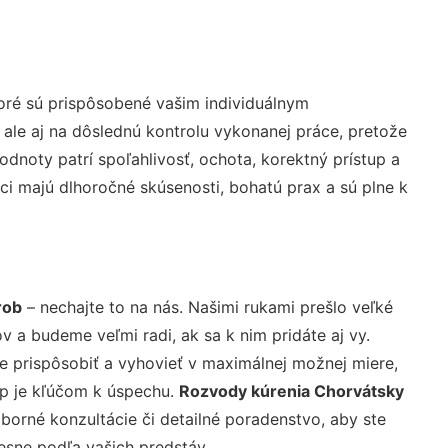
oré sú prispôsobené vašim individuálnym
 ale aj na dôslednú kontrolu vykonanej práce, pretože
noty patrí spoľahlivosť, ochota, korektný prístup a
i majú dlhoročné skúsenosti, bohatú prax a sú plne k
rob
– nechajte to na nás. Našimi rukami prešlo veľké
a budeme veľmi radi, ak sa k nim pridáte aj vy.
 prispôsobiť a vyhovieť v maximálnej možnej miere,
up je kľúčom k úspechu.
Rozvody kúrenia Chorvátsky
borné konzultácie či detailné poradenstvo, aby ste
resne podľa vašich predstáv.