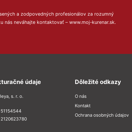
úsených a zodpovedných profesionálov za rozumný
ku nás neváhajte kontaktovať – www.moj-kurenar.sk.
kturačné údaje
Dôležité odkazy
eya, s. r. o.
O nás
Kontakt
: 51154544
Ochrana osobných údajov
: 2120623780