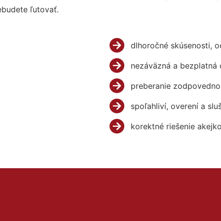
budete ľutovať.
dlhoročné skúsenosti, 
nezáväzná a bezplatná 
preberanie zodpovednos
spoľahliví, overení a slu
korektné riešenie akejk