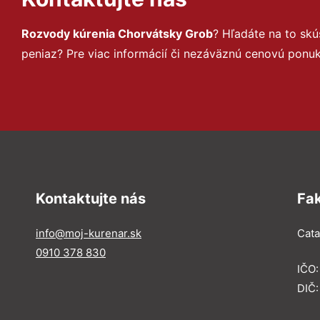
Rozvody kúrenia Chorvátsky Grob
? Hľadáte na to sk
peniaz? Pre viac informácií či nezáväznú cenovú ponu
Kontaktujte nás
Fa
info@moj-kurenar.sk
Catal
0910 378 830
IČO
DIČ