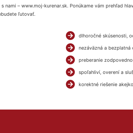
 s nami – www.moj-kurenar.sk. Ponúkame vám prehľad hlavn
budete ľutovať.
dlhoročné skúsenosti, 
nezáväzná a bezplatná 
preberanie zodpovednos
spoľahliví, overení a slu
korektné riešenie akejk