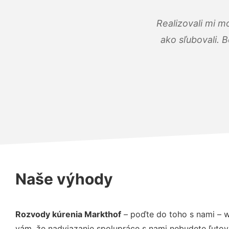
Realizovali mi m
ako sľubovali. B
Naše výhody
Rozvody kúrenia Markthof
– poďte do toho s nami – 
vám, že nadviazanie spolupráce s nami nebudete ľutov