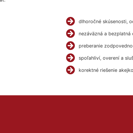
dlhoročné skúsenosti, 
nezáväzná a bezplatná 
preberanie zodpovednos
spoľahliví, overení a slu
korektné riešenie akejk