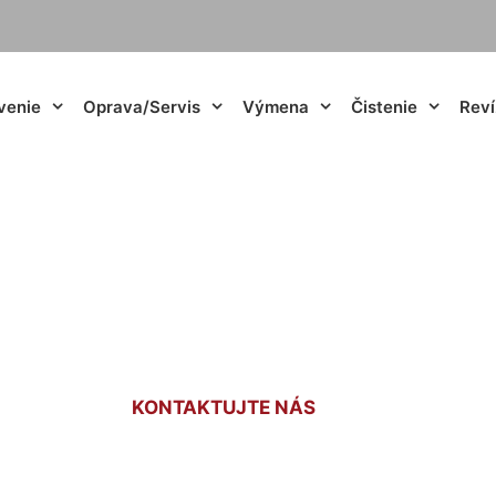
venie
Oprava/Servis
Výmena
Čistenie
Reví
ody kúrenia Markt
KONTAKTUJTE NÁS