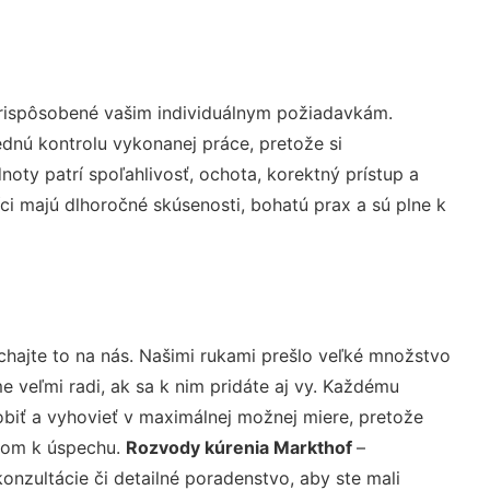
prispôsobené vašim individuálnym požiadavkám.
lednú kontrolu vykonanej práce, pretože si
ty patrí spoľahlivosť, ochota, korektný prístup a
i majú dlhoročné skúsenosti, bohatú prax a sú plne k
chajte to na nás. Našimi rukami prešlo veľké množstvo
veľmi radi, ak sa k nim pridáte aj vy. Každému
biť a vyhovieť v maximálnej možnej miere, pretože
účom k úspechu.
Rozvody kúrenia Markthof
–
nzultácie či detailné poradenstvo, aby ste mali