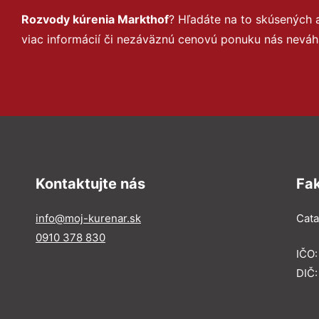
Rozvody kúrenia Markthof
? Hľadáte na to skúsených
viac informácií či nezáväznú cenovú ponuku nás neváh
Kontaktujte nás
Fa
info@moj-kurenar.sk
Catal
0910 378 830
IČO
DIČ