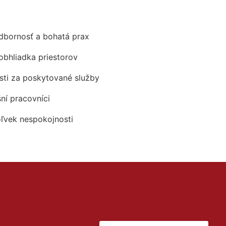
odbornosť a bohatá prax
obhliadka priestorov
ti za poskytované služby
šní pracovníci
oľvek nespokojnosti