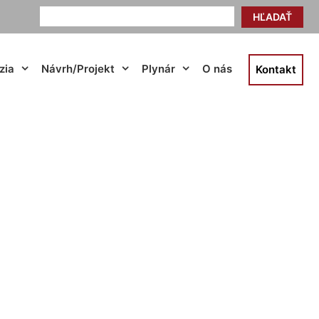
HĽADAŤ
zia
Návrh/Projekt
Plynár
O nás
Kontakt
hof