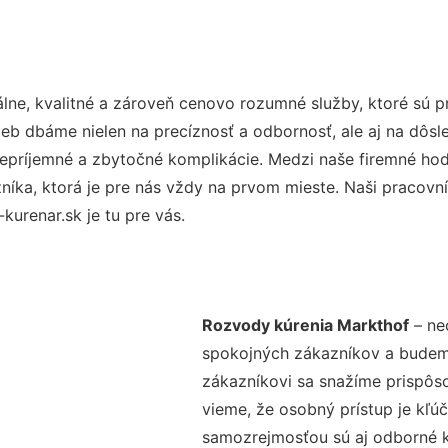
ne, kvalitné a zároveň cenovo rozumné služby, ktoré sú 
užieb dbáme nielen na precíznosť a odbornosť, ale aj na dôs
ríjemné a zbytočné komplikácie. Medzi naše firemné hodno
ka, ktorá je pre nás vždy na prvom mieste. Naši pracovníc
urenar.sk je tu pre vás.
Rozvody kúrenia Markthof
– ne
spokojných zákazníkov a budeme 
zákazníkovi sa snažíme prispôso
vieme, že osobný prístup je kľ
samozrejmosťou sú aj odborné ko