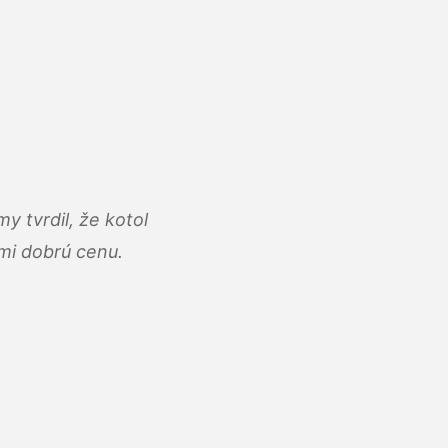
y tvrdil, že kotol
ľmi dobrú cenu.