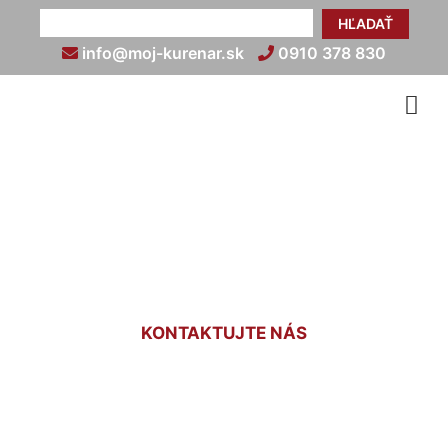
HĽADAŤ
info@moj-kurenar.sk
0910 378 830
Rozvody radiátorov
Stopfenreuth
KONTAKTUJTE NÁS