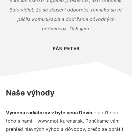
kúrenia. Všetko dopadlo presne tak, ako sľubovali.
Bolo vidieť, že sú skúsení odborníci, rovnako sa mi
páčila komunikácia a dodržanie pôvodných
podmienok. Ďakujem.
PÁN PETER
Naše výhody
Výmena radiátorov v byte cena Devín
– poďte do
toho s nami – www.moj-kurenar.sk. Ponúkame vám
prehľad hlavných výhod a dôvodov, prečo sa obrátiť