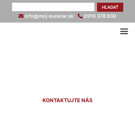
HĽADAŤ
info@moj-kurenar.sk
0910 378 830
Výmena radiátorov v byte
cena Devín
KONTAKTUJTE NÁS