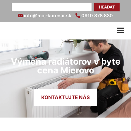
HĽADAŤ
info@moj-kurenar.sk
0910 378 830
Výmena radiátorov v byte
cena Mierovo
KONTAKTUJTE NÁS