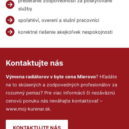
preberanie zodpovednosti za poskytované
služby
spoľahliví, overení a slušní pracovníci
korektné riešenie akejkoľvek nespokojnosti
Kontaktujte nás
Výmena radiátorov v byte cena Mierovo
? Hľadáte
na to skúsených a zodpovedných profesionálov za
rozumný peniaz? Pre viac informácií či nezáväznú
cenovú ponuku nás neváhajte kontaktovať –
www.moj-kurenar.sk.
KONTAKTUJTE NÁS