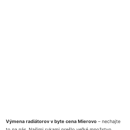
Výmena radiátorov v byte cena Mierovo
– nechajte
to na nás. Našimi rukami prešlo veľké množstvo