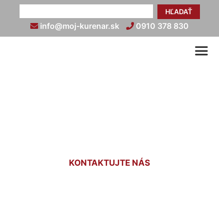
HĽADAŤ
info@moj-kurenar.sk
0910 378 830
Zapojenie podlahového
kúrenia Lamač
KONTAKTUJTE NÁS