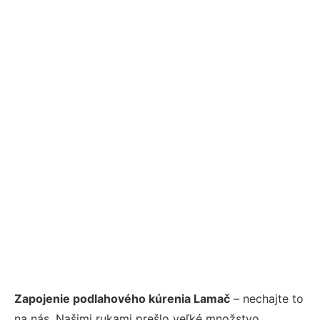
Zapojenie podlahového kúrenia Lamač
– nechajte to
na nás. Našimi rukami prešlo veľké množstvo