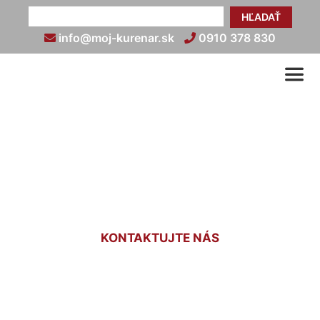
HĽADAŤ
info@moj-kurenar.sk
0910 378 830
Zapojenie podlahového
kúrenia Malinovo
KONTAKTUJTE NÁS