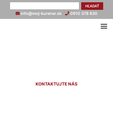
HĽADAŤ
info@moj-kurenar.sk
0910 378 830
Napojenie rebríkového
radiátora Nová Dedinka
KONTAKTUJTE NÁS