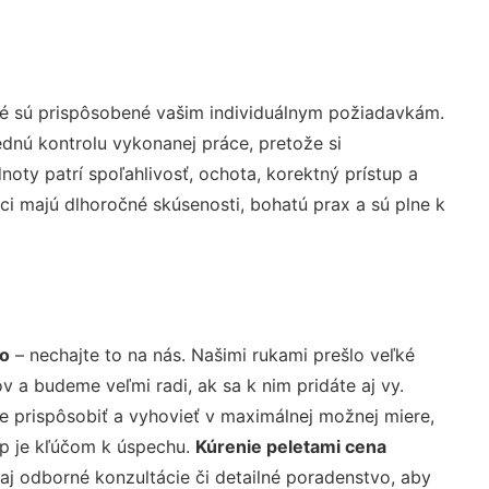
ré sú prispôsobené vašim individuálnym požiadavkám.
lednú kontrolu vykonanej práce, pretože si
ty patrí spoľahlivosť, ochota, korektný prístup a
i majú dlhoročné skúsenosti, bohatú prax a sú plne k
vo
– nechajte to na nás. Našimi rukami prešlo veľké
a budeme veľmi radi, ak sa k nim pridáte aj vy.
 prispôsobiť a vyhovieť v maximálnej možnej miere,
up je kľúčom k úspechu.
Kúrenie peletami cena
j odborné konzultácie či detailné poradenstvo, aby