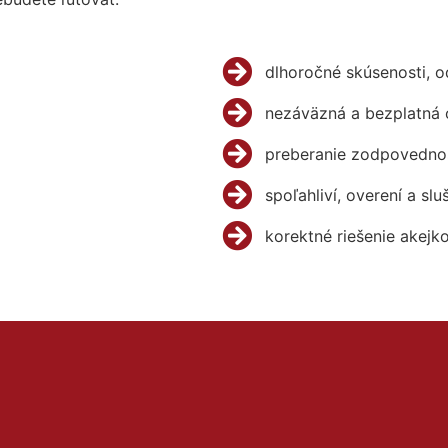
dlhoročné skúsenosti, 
nezáväzná a bezplatná 
preberanie zodpovednos
spoľahliví, overení a slu
korektné riešenie akejk