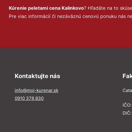
Kúrenie peletami cena Kalinkovo
? Hľadáte na to skú
Pre viac informácií či nezáväznú cenovú ponuku nás n
Kontaktujte nás
Fa
info@moj-kurenar.sk
Catal
0910 378 830
IČO
DIČ