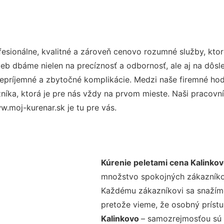
sionálne, kvalitné a zároveň cenovo rozumné služby, kto
užieb dbáme nielen na precíznosť a odbornosť, ale aj na dôs
ríjemné a zbytočné komplikácie. Medzi naše firemné hodno
ka, ktorá je pre nás vždy na prvom mieste. Naši pracovníc
.moj-kurenar.sk je tu pre vás.
Kúrenie peletami cena Kalinko
množstvo spokojných zákazníkov 
Každému zákazníkovi sa snažíme
pretože vieme, že osobný príst
Kalinkovo
– samozrejmosťou sú a