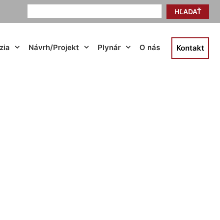
HĽADAŤ
zia
Návrh/Projekt
Plynár
O nás
Kontakt
inkovo