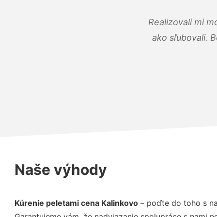
Realizovali mi m
ako sľubovali. B
Naše výhody
Kúrenie peletami cena Kalinkovo
– poďte do toho s na
Garantujeme vám, že nadviazanie spolupráce s nami ne