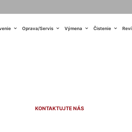
venie
Oprava/Servis
Výmena
Čistenie
Reví
 peletami cena Kal
KONTAKTUJTE NÁS