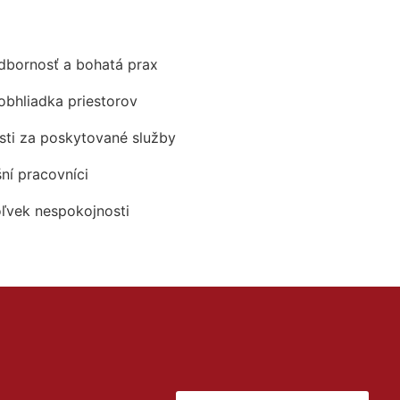
odbornosť a bohatá prax
obhliadka priestorov
ti za poskytované služby
šní pracovníci
oľvek nespokojnosti