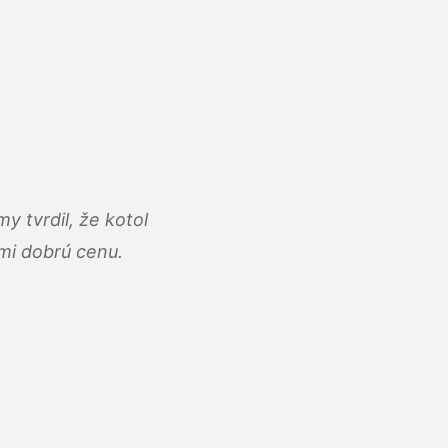
y tvrdil, že kotol
ľmi dobrú cenu.