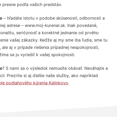
e presne podľa vašich predstáv.
vo
– hľadáte istotu v podobe skúseností, odbornosti a
nej adrese – www.moj-kurenar.sk. Inak povedané,
nalitu, serióznosť a korektné jednanie od prvého
nie vašej zákazky. Keďže aj my sme iba ľudia, sme tu
 ale aj v prípade riešenia prípadnej nespokojnosti,
me sa ju vyriešiť k vašej spokojnosti.
vo
? S nami sa o výsledok nemusíte obávať. Neváhajte a
ií. Prezrite si aj ďalšie naše služby, ako napríklad
ie podlahového kúrenia Kalinkovo
.