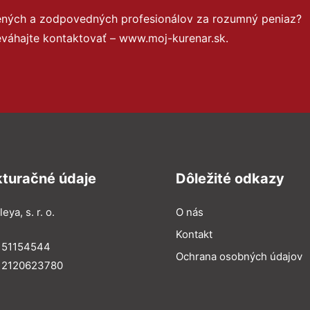
sených a zodpovedných profesionálov za rozumný peniaz?
eváhajte kontaktovať – www.moj-kurenar.sk.
kturačné údaje
Dôležité odkazy
eya, s. r. o.
O nás
Kontakt
: 51154544
Ochrana osobných údajov
: 2120623780