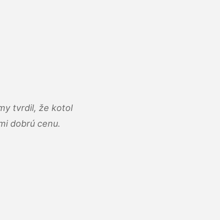
y tvrdil, že kotol
ľmi dobrú cenu.