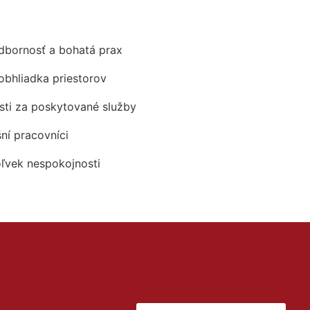
odbornosť a bohatá prax
obhliadka priestorov
ti za poskytované služby
šní pracovníci
oľvek nespokojnosti