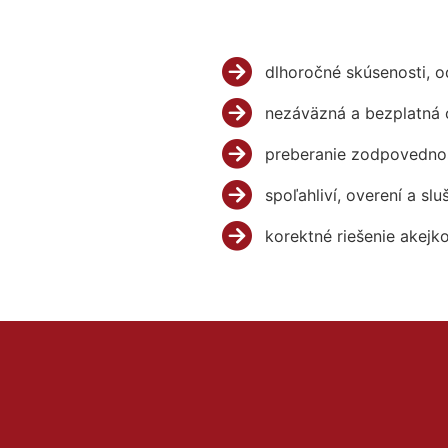
dlhoročné skúsenosti, 
nezáväzná a bezplatná 
preberanie zodpovednos
spoľahliví, overení a slu
korektné riešenie akejk