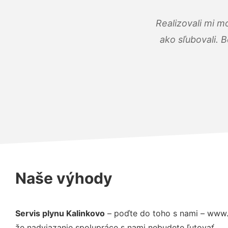
Realizovali mi m
ako sľubovali. B
Naše výhody
Servis plynu Kalinkovo
– poďte do toho s nami – www.
že nadviazanie spolupráce s nami nebudete ľutovať.