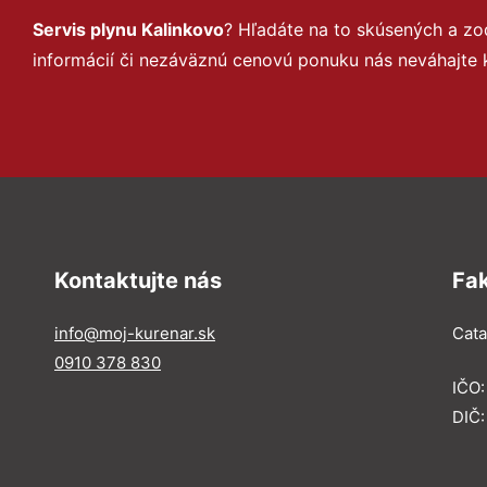
Servis plynu Kalinkovo
? Hľadáte na to skúsených a z
informácií či nezáväznú cenovú ponuku nás neváhajte 
Kontaktujte nás
Fa
info@moj-kurenar.sk
Catal
0910 378 830
IČO
DIČ