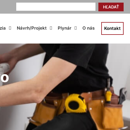
HĽADAŤ
zia
Návrh/Projekt
Plynár
O nás
Kontakt
vo