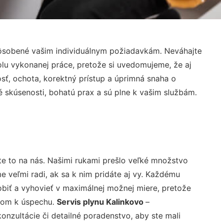
pôsobené vašim individuálnym požiadavkám. Neváhajte
rolu vykonanej práce, pretože si uvedomujeme, že aj
ť, ochota, korektný prístup a úprimná snaha o
 skúsenosti, bohatú prax a sú plne k vašim službám.
te to na nás. Našimi rukami prešlo veľké množstvo
veľmi radi, ak sa k nim pridáte aj vy. Každému
biť a vyhovieť v maximálnej možnej miere, pretože
účom k úspechu.
Servis plynu Kalinkovo
–
nzultácie či detailné poradenstvo, aby ste mali