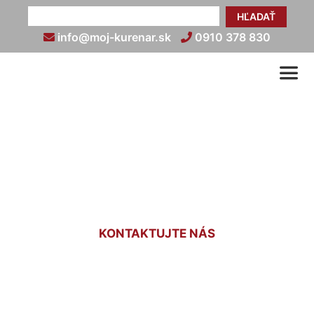
HĽADAŤ
info@moj-kurenar.sk
0910 378 830
Rozvody kúrenia Deutsch
Jahrndorf
KONTAKTUJTE NÁS